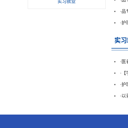
实习就业
·
品
·
护
实习
·
医
·
【
·
护
·
以