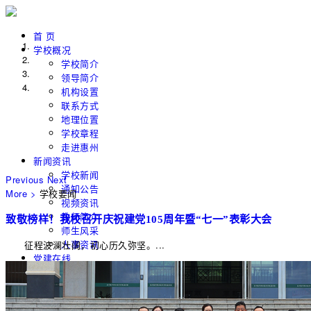
首 页
学校概况
学校简介
领导简介
机构设置
联系方式
地理位置
学校章程
走进惠州
新闻资讯
学校新闻
Previous
Next
通知公告
More >
学校要闻
视频资讯
教师简介
致敬榜样！我校召开庆祝建党105周年暨“七一”表彰大会
师生风采
人事资讯
征程波澜壮阔，初心历久弥坚。...
党建在线
二级学院
经济管理学院
信息工程学院