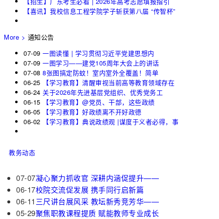
【招生】广东考生必看 | 2026年高考志愿填报指引
【喜讯】我校信息工程学院学子斩获第八届 “传智杯”
More >
通知公告
07-09
一图读懂 | 学习贯彻习近平党建思想内
07-09
一图学习——建党105周年大会上的讲话
07-08
8张图搞定防蚊！室内室外全覆盖！简单
06-25
【学习教育】清醒审视当前高等教育领域存在
06-24
关于2026年先进基层党组织、优秀党务工
06-15
【学习教育】@党员、干部，这些政绩
06-05
【学习教育】好政绩离不开好政德
06-02
【学习教育】典说政绩观 |谋度于义者必得，事
教务动态
07-07
凝心聚力抓收官 深耕内涵促提升——
06-17
校院交流促发展 携手同行启新篇
06-11
三尺讲台展风采 教坛新秀竞芳华——
05-29
聚焦职教课程提质 赋能教师专业成长