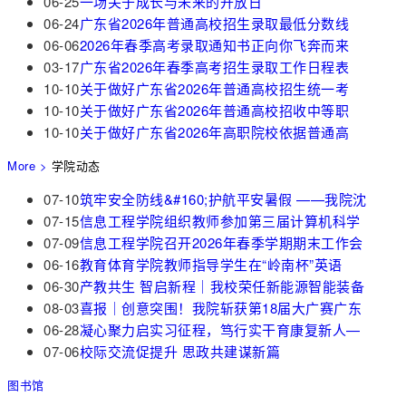
06-25
一场关于成长与未来的开放日
06-24
广东省2026年普通高校招生录取最低分数线
06-06
2026年春季高考录取通知书正向你飞奔而来
03-17
广东省2026年春季高考招生录取工作日程表
10-10
关于做好广东省2026年普通高校招生统一考
10-10
关于做好广东省2026年普通高校招收中等职
10-10
关于做好广东省2026年高职院校依据普通高
More >
学院动态
07-10
筑牢安全防线&#160;护航平安暑假 ——我院沈
07-15
信息工程学院组织教师参加第三届计算机科学
07-09
信息工程学院召开2026年春季学期期末工作会
06-16
教育体育学院教师指导学生在“岭南杯”英语
06-30
产教共生 智启新程｜我校荣任新能源智能装备
08-03
喜报｜创意突围！我院斩获第18届大广赛广东
06-28
凝心聚力启实习征程，笃行实干育康复新人—
07-06
校际交流促提升 思政共建谋新篇
图书馆