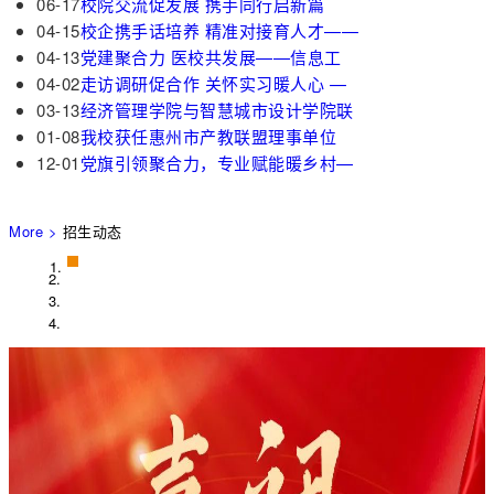
06-17
校院交流促发展 携手同行启新篇
04-15
校企携手话培养 精准对接育人才——
04-13
党建聚合力 医校共发展——信息工
04-02
走访调研促合作 关怀实习暖人心 —
03-13
经济管理学院与智慧城市设计学院联
01-08
我校获任惠州市产教联盟理事单位
12-01
党旗引领聚合力，专业赋能暖乡村—
More >
招生动态